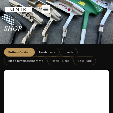
0
FR
/
EN
SHOP
Putters Custom
Headcovers
Inserts
Kit de remplassement vis
Hosel / Neck
Sole Plate