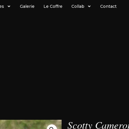
es
Galerie
Le Coffre
Collab
Contact
Scotty Camero