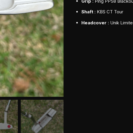
Grip
: Ping PP58 Blackou
Shaft
: KBS CT Tour
Headcover
: Unik Limite