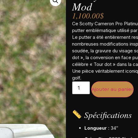
Mod
1,100.00
$
Ce Scotty Cameron Pro Platinu
putter emblématique utilisé pa
Le putter a été entièrement rest
nombreuses modifications inspi
soudée, la gravure du visage 
dot », la conversion en face pur
célèbre « Tour dot » dans la ca
Une pièce véritablement iconiqu
golf.
Ajouter au panier
Spécifications
Longueur
: 34″