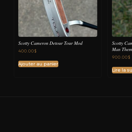
Scotty Cameron Detour Tour Mod
Scotty Cam
Man Them
400.00
$
900.00
$
Ajouter au panier
Lire la su