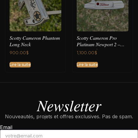
Scotty Cameron Phantom
Scotty Cameron Pro
Long Neck
Platinum Newport 2 –
Tiger Mod
900.00
$
1,100.00
$
Lire la suite
Lire la suite
Newsletter
Nouveautés, projets et offres exclusives. Pas de spam.
Email