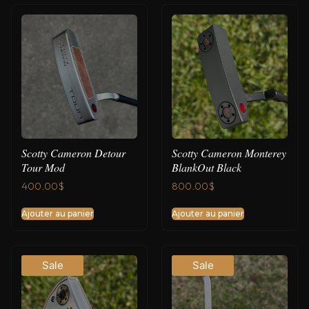
Scotty Cameron Detour
Scotty Cameron Monterey
Tour Mod
BlankOut Black
400.00
$
800.00
$
Ajouter au panier
Ajouter au panier
Sale
Sale