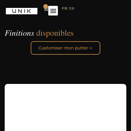
0
FR
/
EN
Finitions
disponibles
Customiser mon putter