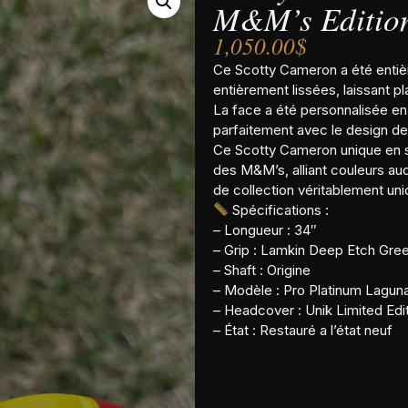
M&M’s Editio
1,050.00
$
Ce Scotty Cameron a été entiè
entièrement lissées, laissant 
La face a été personnalisée en 
parfaitement avec le design de
Ce Scotty Cameron unique en s
des M&M’s, alliant couleurs aud
de collection véritablement uni
Spécifications :
– Longueur : 34″
– Grip : Lamkin Deep Etch Gre
– Shaft : Origine
– Modèle : Pro Platinum Lagun
– Headcover : Unik Limited Edit
– État : Restauré a l’état neuf