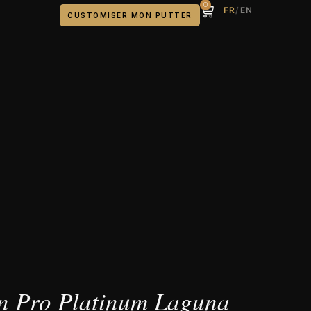
0
FR
/
EN
CUSTOMISER MON PUTTER
n Pro Platinum Laguna