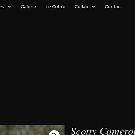
es
Galerie
Le Coffre
Collab
Contact
Scotty Camero