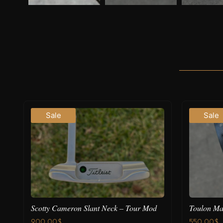
Sale
Sale
Scotty Cameron Slant Neck – Tour Mod
Toulon Ma
900.00
$
550.00
$