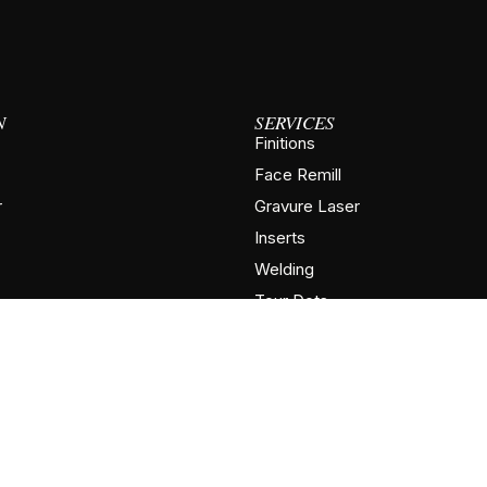
N
SERVICES
Finitions
Face Remill
r
Gravure Laser
Inserts
Welding
Tour Dots
Hosels / Necks
Bullet Backs