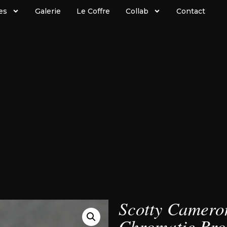
es
Galerie
Le Coffre
Collab
Contact
Scotty Cameron
Chromatic Bro