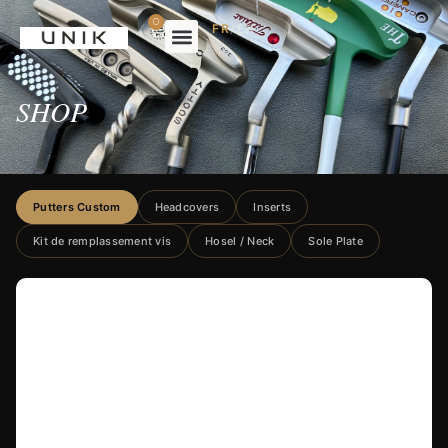
0
FR
/
EN
SHOP
Putters Custom
Headcovers
Inserts
Kit de remplassement vis
Hosel / Neck
Sole Plate