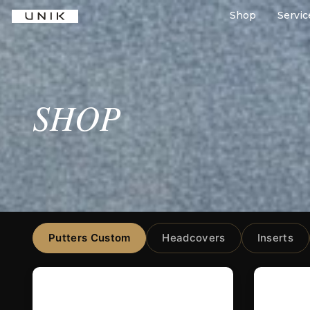
Shop
Servic
SHOP
Putters Custom
Headcovers
Inserts