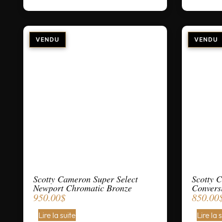
Scotty Cameron Super Select
Scotty 
Newport Chromatic Bronze
Convers
950.00
$
850.00
Lire la suite
Lire la 