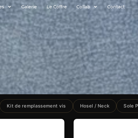
es
Galerie
Le Coffre
Collab
Contact
Kit de remplassement vis
Hosel / Neck
Sole P