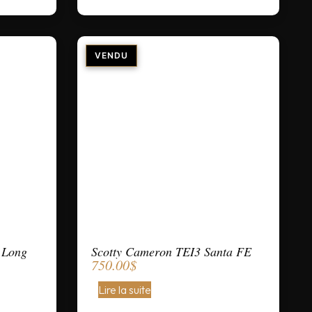
 Long
Scotty Cameron TEI3 Santa FE
750.00
$
Lire la suite