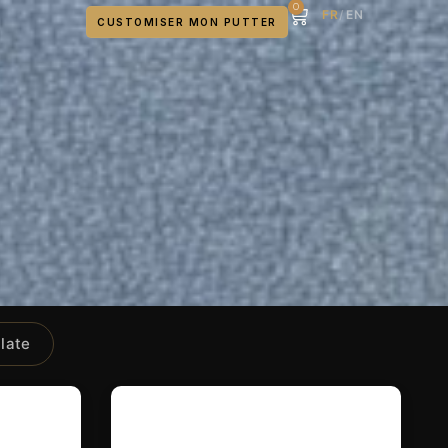
0
FR
/
EN
CUSTOMISER MON PUTTER
late