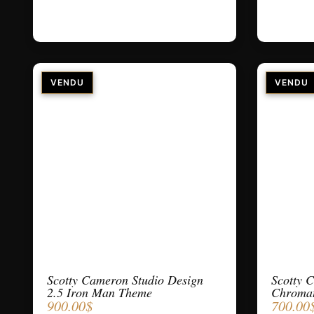
Scotty Cameron Studio Design
Scotty C
2.5 Iron Man Theme
Chromat
900.00
$
700.00