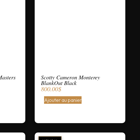
Masters
Scotty Cameron Monterey
BlankOut Black
800.00
$
Ajouter au panier