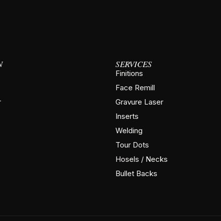
N
SERVICES
Finitions
Face Remill
r
Gravure Laser
Inserts
Welding
Tour Dots
Hosels / Necks
Bullet Backs