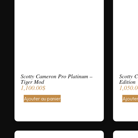
Scotty Cameron Pro Platinum –
Scotty 
Tiger Mod
Edition
1,100.00
$
1,050.
Ajouter au panier
Ajouter