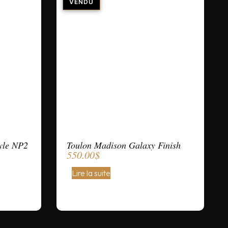
yle NP2
Toulon Madison Galaxy Finish
550.00
$
Lire la suite