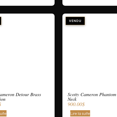
Cameron Detour Brass
Scotty Cameron Phantom
ion
Neck
$
900.00
$
suite
Lire la suite