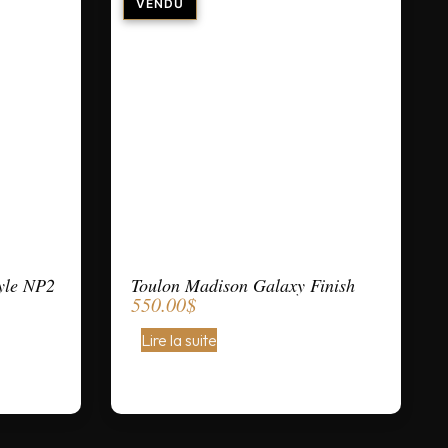
yle NP2
Toulon Madison Galaxy Finish
550.00
$
Lire la suite