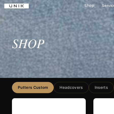
Shop
Servic
SHOP
Putters Custom
Headcovers
Inserts