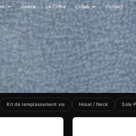
es
Galerie
Le Coffre
Collab
Contact
Kit de remplassement vis
Hosel / Neck
Sole P