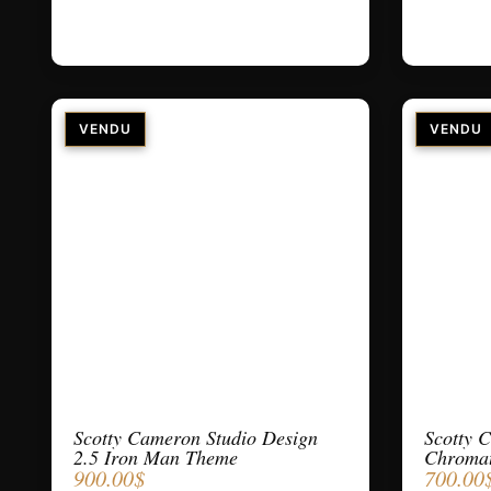
Scotty Cameron Studio Design
Scotty C
2.5 Iron Man Theme
Chromat
900.00
$
700.00