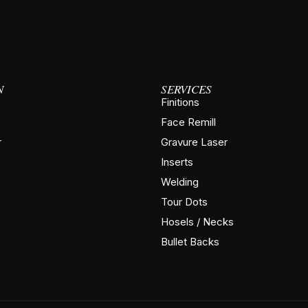
N
SERVICES
Finitions
Face Remill
r
Gravure Laser
Inserts
Welding
Tour Dots
Hosels / Necks
Bullet Backs