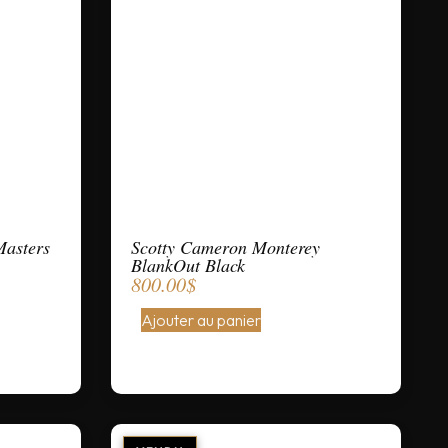
Masters
Scotty Cameron Monterey
BlankOut Black
800.00
$
Ajouter au panier