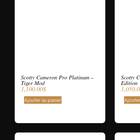
Scotty Cameron Pro Platinum –
Scotty 
Tiger Mod
Edition
1,100.00
$
1,050.
Ajouter au panier
Ajouter