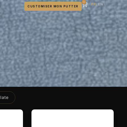
0
FR
/
EN
CUSTOMISER MON PUTTER
late