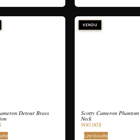
Cameron Detour Brass
Scotty Cameron Phantom
ion
Neck
$
900.00
$
suite
Lire la suite