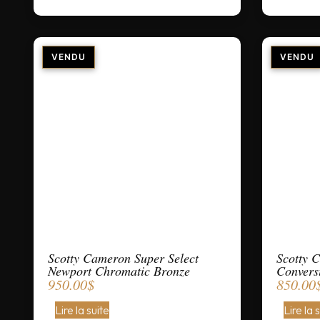
Scotty Cameron Super Select
Scotty 
Newport Chromatic Bronze
Convers
950.00
$
850.00
Lire la suite
Lire la 