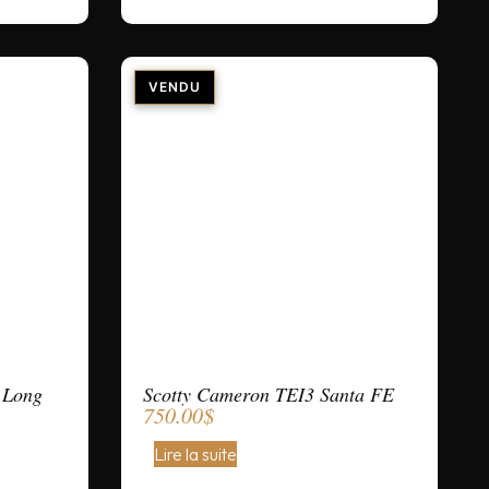
 Long
Scotty Cameron TEI3 Santa FE
750.00
$
Lire la suite